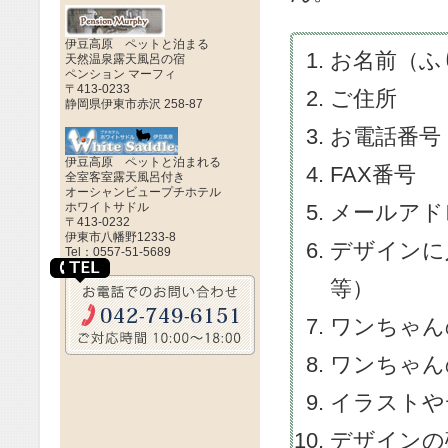
伊豆高原 ペットと泊まる
お名前（ふ
天然温泉露天風呂の宿
ペンション マーフィ
〒413-0233
ご住所
静岡県伊東市赤沢 258-87
お電話番号
伊豆高原 ペットと泊まれる
FAX番号
全室客室露天風呂付き
オーシャンビュープチホテル
ホワイトサドル
メールアド
〒413-0232
伊東市八幡野1233-8
デザインに
Tel：0557-51-5689
等）
ワンちゃん
ワンちゃん
イラストや
デザインの