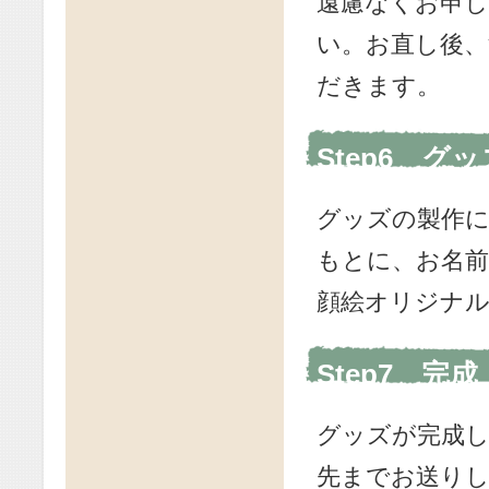
遠慮なくお申
い。お直し後、
だきます。
Step6 グッ
グッズの製作
もとに、お名
顔絵オリジナ
Step7 完
グッズが完成
先までお送り