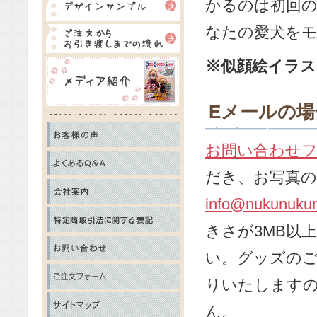
かるのは初回の
なたの愛犬を
※似顔絵イラス
Eメールの場
お問い合わせ
だき、お写真の
info@nukunuku
きさが3MB以
い。グッズの
りいたします
ん。