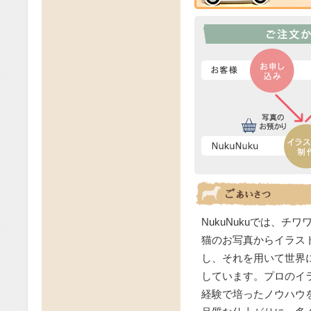
2019年11月
2019/10/22
2019年10月
2019/09/28
2019年8月
2019/06/23
うちの子グッ
2019年7月
2019/06/23
ト秦野店に出
ひお気に入り
ワンちゃんと
2019年6月
2019/06/23
お申し込みの
2019年5月
2019/01/25
店いたします
2019年5月
2019/01/31
なうちの子グ
2019年5月
2019/01/31
敵なうちの子
2019年4月
2019/01/25
いたします。
NukuNukuでは、
2019年3月
2019/01/31
素敵なうちの
猫のお写真からイラス
2019年3月
2019/01/25
し、それを用いて世界
店いたします
2019年2月
2018/10/29
しています。プロのイ
顔絵お申し込
経験で培ったノウハウ
2019年1月2
2018/10/29
お申し込みの