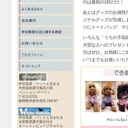
のは最初の1回だけ！
2024年8月
2024/08/11
2024年7月
2024/07/21
あとはグッズのお値段
2024年3月
2024/02/28
ジナルグッズが完成し
2024年2月
2024/02/12
ツにトートバッグ、マ
2023年10
2023/10/22
いろんな「うちの子似
2023年9月
2023/09/17
2023年8月
大切な人へのプレゼン
2023/08/13
2023年8月
2023/08/11
方はぜひ、お気軽にご
2023年7月
2023/07/16
いつまでもお使いいた
2023年6月
2023/06/18
2023年3月
2023/03/26
2023年1月
2023/01/08
2022年12
伊豆高原 ペットと泊まる
2022/12/18
天然温泉露天風呂の宿
2022年11
2022/11/20
ペンション マーフィ
〒413-0233
2022/08/14
2022年8月
静岡県伊東市赤沢 258-87
うちの子グッズ
2022年6月
2022/06/05
2022年4月
2022/04/24
伊豆高原 ペットと泊まれる
2021年12月
2021/12/19
全室客室露天風呂付き
オーシャンビュープチホテル
2021年11
2021/11/21