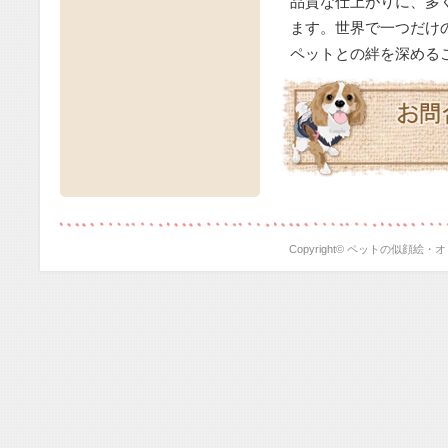
品質な仕上がりに、多
2018年12
2018/10/29
ます。世界で一つだけ
お申し込みの
2018年11
2018/09/25
ペットとの絆を深める
2018年10
2018/09/25
2018年10
2018/09/25
たします。
2018/06/03
2018年8月
イオンペット
売品）をプレ
影も無料で承
2018/06/03
2018年7月
ト秦野店に出
ひお気に入り
ワンちゃんと
Copyright© ペットの似顔絵・オリジ
2018/06/03
2018年6月1
県平塚市天沼１
プレゼント。
で承りますの
2018/05/15
2018年5月
店いたします
2018/01/27
2018年5月5
オンペット相
品）をプレゼ
も無料で承り