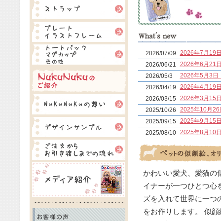
2026年7月
2026/07/09
2026年6月
2026/06/21
2026年5月
2026/05/3
2026年4月
2026/04/19
2026年3月
2026/03/15
2025年10
2025/10/26
2025年9月
2025/09/15
2025年8月
2025/08/10
2025年7月
2025/07/20
2025年5月
2025/05/04
2025年3月
2025/03/23
かわいい愛犬、愛猫の
インスタのDM
2025/02/06
イナーが一つひとつ心
当店のインス
2025/02/05
ズを入れて世界に一つ
2025年1月
2025/01/12
をお作りします。 似顔
2024年9月
2024/09/22
します。